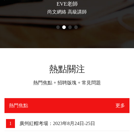
UP楠哥
尚文網絡 高級講師
熱點關注
熱門焦點 + 招聘版塊 + 常見問題