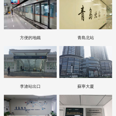
方便的地鐵
青島北站
李滄站出口
蘇寧大廈