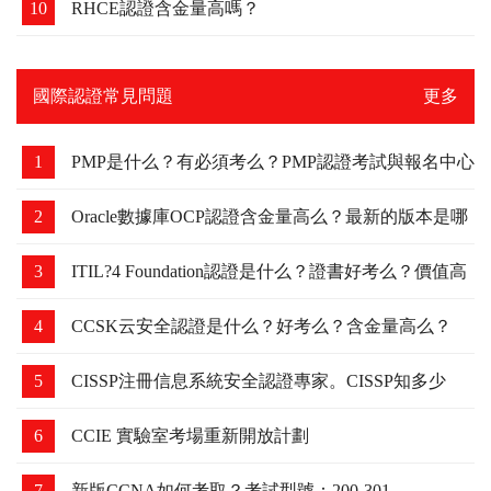
10
RHCE認證含金量高嗎？
國際認證常見問題
更多
1
PMP是什么？有必須考么？PMP認證考試與報名中心
2
Oracle數據庫OCP認證含金量高么？最新的版本是哪
個？
3
ITIL?4 Foundation認證是什么？證書好考么？價值高
么？
4
CCSK云安全認證是什么？好考么？含金量高么？
5
CISSP注冊信息系統安全認證專家。CISSP知多少
6
CCIE 實驗室考場重新開放計劃
7
新版CCNA如何考取？考試型號：200-301