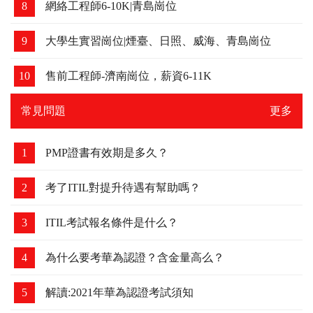
6
初級運維崗位4K-6K，要求會點LINUX和和數據庫，
可以培養
7
西安崗位-薪資12K-15K，要求必須有紅帽證書
8
網絡工程師6-10K|青島崗位
9
大學生實習崗位|煙臺、日照、威海、青島崗位
10
售前工程師-濟南崗位，薪資6-11K
常見問題
更多
1
PMP證書有效期是多久？
2
考了ITIL對提升待遇有幫助嗎？
3
ITIL考試報名條件是什么？