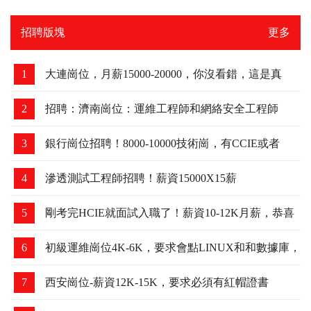
9
青島RHCE考場：2023.5月下旬
10
青島RHCA考場：2023.4.28日
招聘版塊
更多
1
大連崗位，月薪15000-20000，你沒看錯，這是真
的！
2
招聘：濟南崗位：運維工程師和網絡安全工程師
3
銀行崗位招聘！8000-10000技術崗，有CCIE或者
HCIE優先
4
滲透測試工程師招聘！薪資15000X15薪
5
剛考完HCIE就面試入職了！薪資10-12K月薪，恭喜