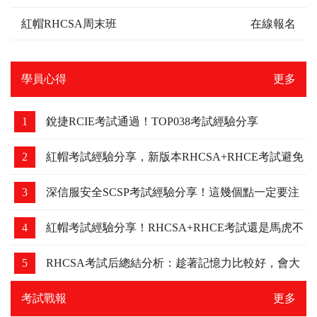
紅帽RHCSA周末班
在線報名
學員心得
更多
1
銳捷RCIE考試通過！TOP038考試經驗分享
2
紅帽考試經驗分享，新版本RHCSA+RHCE考試避免
踩坑
3
深信服安全SCSP考試經驗分享！這幾個點一定要注
意，我差點吃了虧！
4
紅帽考試經驗分享！RHCSA+RHCE考試還是馬虎不
得，細節要注意下！
5
RHCSA考試后總結分析：趁著記憶力比較好，會大
家分享下
考試戰報
更多