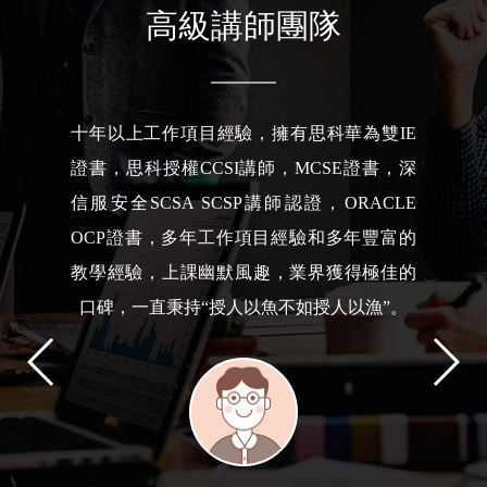
高級講師團隊
負責Linux云計算/紅帽認證/云原生/項目管理
方向課程，參加工作15年+，一直從事于IT相
關工作；實戰派講師，具有豐富的教學經
驗，擅長將枯燥的理論與項目經驗緊密聯
系，便于學員理解；深度融合項目、技術、
認證，得到學員一致好評。擁有紅帽官方
RHCI講師認證、深信服SCTP云講師認證、
紅帽認證RHCE/RHCA、信息安全注冊工程
師CISP、阿里云ACE高級認證以及PMP項目
管理認證等。