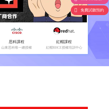
免費試聽預約
思科課程
紅帽課程
山東思科唯一總授權
紅帽RHCE授權培訓中心