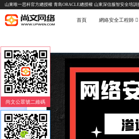
山東唯一思科官方總授權 青島ORACLE總授權 山東深信服智安全培訓
首頁
網絡安全工程師
尚文公眾號二維碼