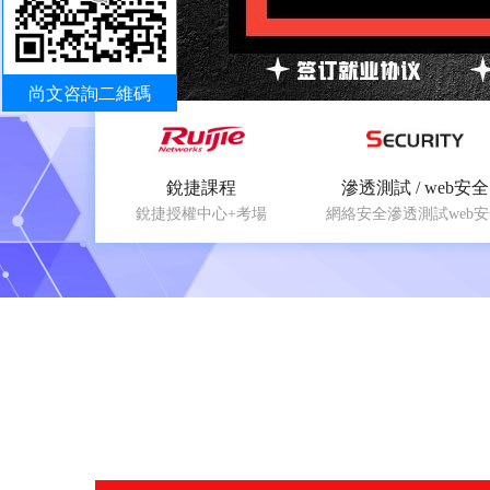
尚文咨詢二維碼
銳捷課程
滲透測試 / web安全
銳捷授權中心+考場
網絡安全滲透測試web