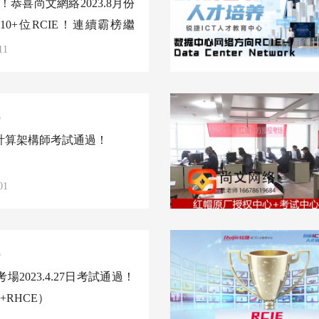
報！恭喜尚文網絡2023.8月份
10+位RCIE！連續霸榜繼
11
訊
云計算架構師考試通過！
01
訊
場2023.4.27日考試通過！
+RHCE）