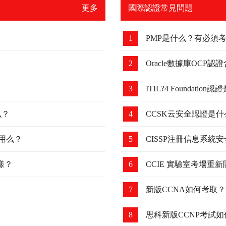
更多
國際認證常見問題
1
PMP是什么？有必須
2
Oracle數據庫OC
3
ITIL?4 Founda
么？
4
CCSK云安全認證是
有用么？
5
CISSP注冊信息系統安
樣？
6
CCIE 實驗室考場重
7
新版CCNA如何考取？考
8
思科新版CCNP考試