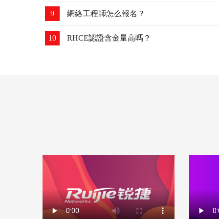
9
網絡工程師怎么報名？
10
RHCE認證含金量高嗎？