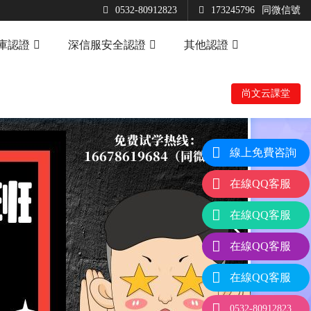
0532-80912823
173245796
同微信號
據庫認證
深信服安全認證
其他認證
尚文云課堂
線上免費咨詢
在線QQ客服
在線QQ客服
在線QQ客服
在線QQ客服
0532-80912823