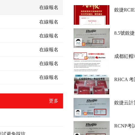
在線報名
銳捷RC
在線報名
8.5號銳
在線報名
在線報名
成都紅帽
在線報名
在線報名
RHCA 
更多
銳捷云計
RCNP
E考試避免踩坑