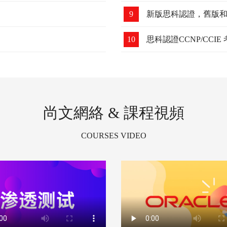
9
新版思科認證，舊版
10
思科認證CCNP/CC
尚文網絡 & 課程視頻
COURSES VIDEO