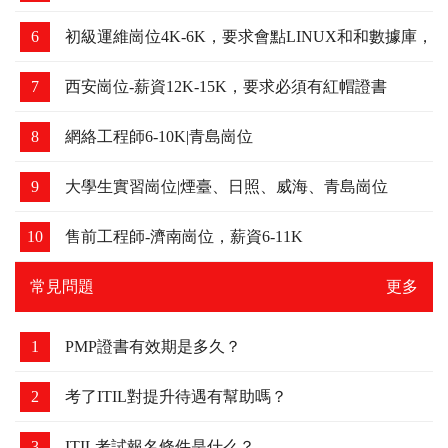
6
初級運維崗位4K-6K，要求會點LINUX和和數據庫，
可以培養
7
西安崗位-薪資12K-15K，要求必須有紅帽證書
8
網絡工程師6-10K|青島崗位
9
大學生實習崗位|煙臺、日照、威海、青島崗位
10
售前工程師-濟南崗位，薪資6-11K
常見問題
更多
1
PMP證書有效期是多久？
2
考了ITIL對提升待遇有幫助嗎？
3
ITIL考試報名條件是什么？