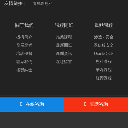
友情鏈接：
青島新思科
關于我們
課程開班
重點課程
機構簡介
推薦課程
滲透 / 安全
發展歷程
最新開班
深信服安全
培訓優勢
新聞資訊
Oracle OCP
思科課程
聯系我們
在線留言
華為課程
招賢納士
紅帽課程
Copyright ? 2023 All Rights Reserved
【官網】青島尚文網
在線咨詢
電話咨詢
絡/CCNA/CCNP/CCIE/數據庫OCP/HCIA/HCIP/HCIE/滲透測試/web安
全/網絡安全/深信服/SCSA/SCSP/RHCE紅帽/青島CISP培訓
版權所有
ICP備案：
魯ICP備16038681號-1
公安備案