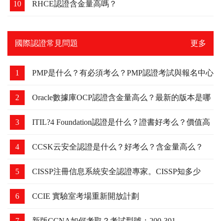
10
RHCE認證含金量高嗎？
國際認證常見問題
更多
1
PMP是什么？有必須考么？PMP認證考試與報名中心
2
Oracle數據庫OCP認證含金量高么？最新的版本是哪
個？
3
ITIL?4 Foundation認證是什么？證書好考么？價值高
么？
4
CCSK云安全認證是什么？好考么？含金量高么？
5
CISSP注冊信息系統安全認證專家。CISSP知多少
6
CCIE 實驗室考場重新開放計劃
7
新版CCNA如何考取？考試型號：200-301