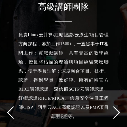
高級講師團隊
負責Linux云計算/紅帽認證/云原生/項目管理
方向課程，參加工作15年+，一直從事于IT相
關工作；實戰派講師，具有豐富的教學經
驗，擅長將枯燥的理論與項目經驗緊密聯
系，便于學員理解；深度融合項目、技術、
認證，得到學員一致好評。擁有紅帽官方
RHCI講師認證、深信服SCTP云講師認證、
紅帽認證RHCE/RHCA、信息安全注冊工程
師CISP、阿里云ACE高級認證以及PMP項目
管理認證等。