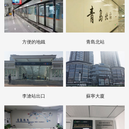
方便的地鐵
青島北站
李滄站出口
蘇寧大廈