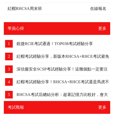
紅帽RHCSA周末班
在線報名
學員心得
更多
1
銳捷RCIE考試通過！TOP038考試經驗分享
2
紅帽考試經驗分享，新版本RHCSA+RHCE考試避免
踩坑
3
深信服安全SCSP考試經驗分享！這幾個點一定要注
意，我差點吃了虧！
4
紅帽考試經驗分享！RHCSA+RHCE考試還是馬虎不
得，細節要注意下！
5
RHCSA考試后總結分析：趁著記憶力比較好，會大
家分享下
考試戰報
更多