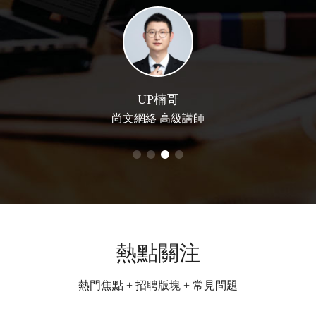
UP楠哥
尚文網絡 高級講師
熱點關注
熱門焦點 + 招聘版塊 + 常見問題