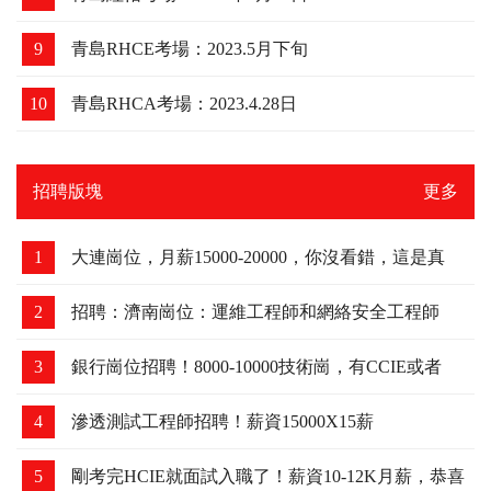
9
青島RHCE考場：2023.5月下旬
10
青島RHCA考場：2023.4.28日
招聘版塊
更多
1
大連崗位，月薪15000-20000，你沒看錯，這是真
的！
2
招聘：濟南崗位：運維工程師和網絡安全工程師
3
銀行崗位招聘！8000-10000技術崗，有CCIE或者
HCIE優先
4
滲透測試工程師招聘！薪資15000X15薪
5
剛考完HCIE就面試入職了！薪資10-12K月薪，恭喜