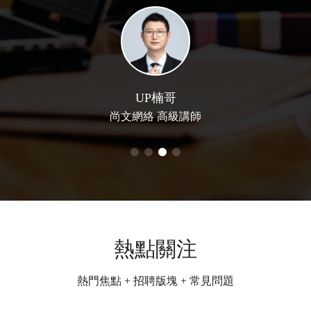
UP楠哥
尚文網絡 高級講師
熱點關注
熱門焦點 + 招聘版塊 + 常見問題