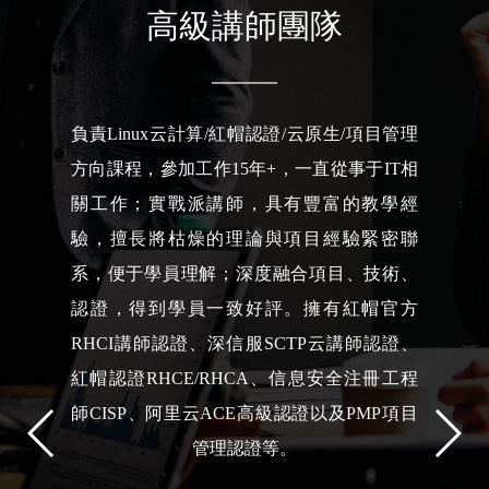
高級講師團隊
負責Linux云計算/紅帽認證/云原生/項目管理
方向課程，參加工作15年+，一直從事于IT相
關工作；實戰派講師，具有豐富的教學經
驗，擅長將枯燥的理論與項目經驗緊密聯
系，便于學員理解；深度融合項目、技術、
認證，得到學員一致好評。擁有紅帽官方
RHCI講師認證、深信服SCTP云講師認證、
紅帽認證RHCE/RHCA、信息安全注冊工程
師CISP、阿里云ACE高級認證以及PMP項目
管理認證等。