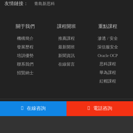
友情鏈接：
青島新思科
關于我們
課程開班
重點課程
機構簡介
推薦課程
滲透 / 安全
發展歷程
最新開班
深信服安全
培訓優勢
新聞資訊
Oracle OCP
思科課程
聯系我們
在線留言
華為課程
招賢納士
紅帽課程
Copyright ? 2023 All Rights Reserved
【官網】青島尚文網
在線咨詢
電話咨詢
絡/CCNA/CCNP/CCIE/數據庫OCP/HCIA/HCIP/HCIE/滲透測試/web安
全/網絡安全/深信服/SCSA/SCSP/RHCE紅帽/青島CISP培訓
版權所有
ICP備案：
魯ICP備16038681號-1
公安備案