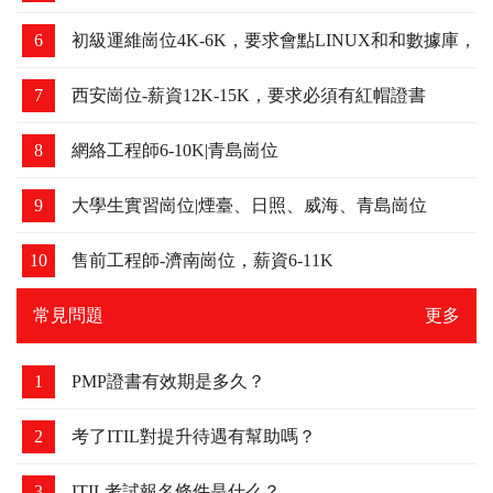
6
初級運維崗位4K-6K，要求會點LINUX和和數據庫，
可以培養
7
西安崗位-薪資12K-15K，要求必須有紅帽證書
8
網絡工程師6-10K|青島崗位
9
大學生實習崗位|煙臺、日照、威海、青島崗位
10
售前工程師-濟南崗位，薪資6-11K
常見問題
更多
1
PMP證書有效期是多久？
2
考了ITIL對提升待遇有幫助嗎？
3
ITIL考試報名條件是什么？