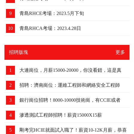
9
青島RHCE考場：2023.5月下旬
10
青島RHCA考場：2023.4.28日
招聘版塊
更多
1
大連崗位，月薪15000-20000，你沒看錯，這是真
的！
2
招聘：濟南崗位：運維工程師和網絡安全工程師
3
銀行崗位招聘！8000-10000技術崗，有CCIE或者
HCIE優先
4
滲透測試工程師招聘！薪資15000X15薪
5
剛考完HCIE就面試入職了！薪資10-12K月薪，恭喜