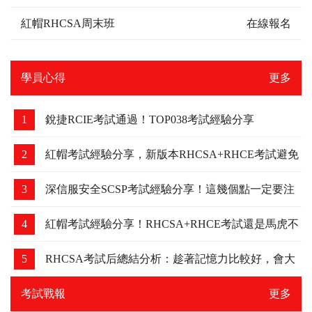
紅帽RHCSA周末班
在線報名
學員心得
更多
1
銳捷RCIE考試通過！TOP038考試經驗分享
2
紅帽考試經驗分享，新版本RHCSA+RHCE考試避免
踩坑
3
深信服安全SCSP考試經驗分享！這幾個點一定要注
意，我差點吃了虧！
4
紅帽考試經驗分享！RHCSA+RHCE考試還是馬虎不
得，細節要注意下！
5
RHCSA考試后總結分析：趁著記憶力比較好，會大
家分享下
考試戰報
更多