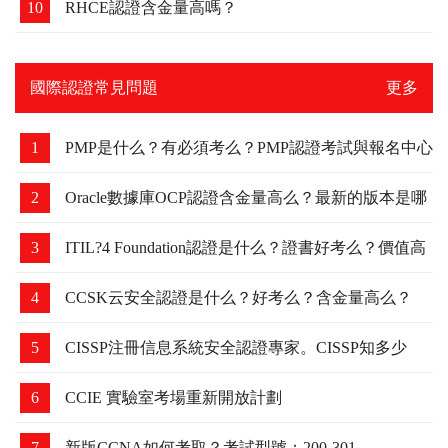
10
RHCE認證含金量高嗎？
國際認證常見問題
更多
1
PMP是什么？有必須考么？PMP認證考試與報名中心
2
Oracle數據庫OCP認證含金量高么？最新的版本是哪
個？
3
ITIL?4 Foundation認證是什么？證書好考么？價值高
么？
4
CCSK云安全認證是什么？好考么？含金量高么？
5
CISSP注冊信息系統安全認證專家。CISSP知多少
6
CCIE 實驗室考場重新開放計劃
7
新版CCNA如何考取？考試型號：200-301