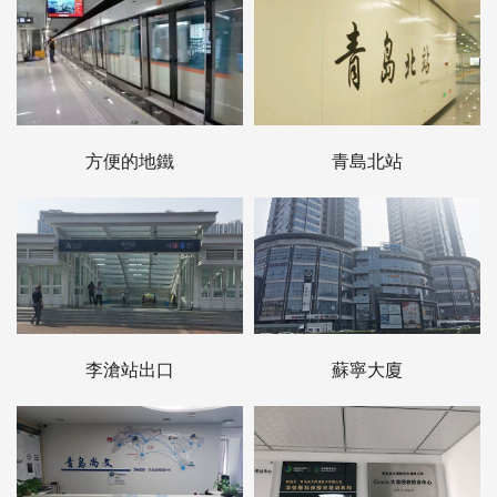
方便的地鐵
青島北站
李滄站出口
蘇寧大廈