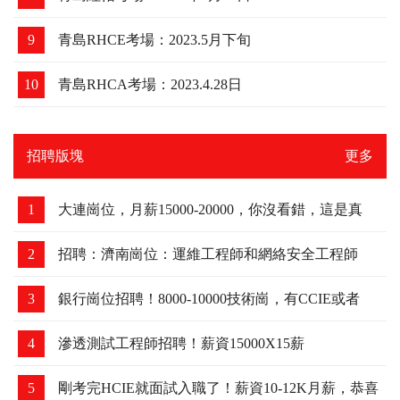
9
青島RHCE考場：2023.5月下旬
10
青島RHCA考場：2023.4.28日
招聘版塊
更多
1
大連崗位，月薪15000-20000，你沒看錯，這是真
的！
2
招聘：濟南崗位：運維工程師和網絡安全工程師
3
銀行崗位招聘！8000-10000技術崗，有CCIE或者
HCIE優先
4
滲透測試工程師招聘！薪資15000X15薪
5
剛考完HCIE就面試入職了！薪資10-12K月薪，恭喜