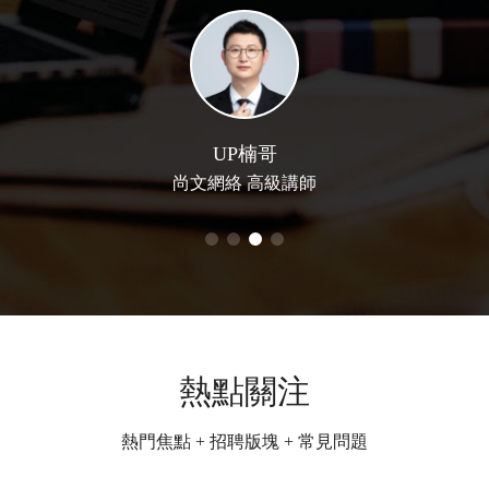
UP楠哥
尚文網絡 高級講師
熱點關注
熱門焦點 + 招聘版塊 + 常見問題