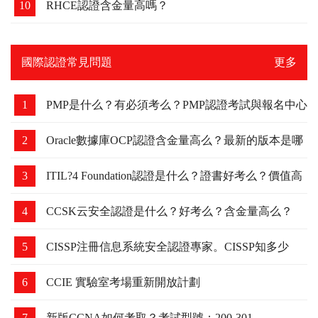
10
RHCE認證含金量高嗎？
國際認證常見問題
更多
1
PMP是什么？有必須考么？PMP認證考試與報名中心
2
Oracle數據庫OCP認證含金量高么？最新的版本是哪
個？
3
ITIL?4 Foundation認證是什么？證書好考么？價值高
么？
4
CCSK云安全認證是什么？好考么？含金量高么？
5
CISSP注冊信息系統安全認證專家。CISSP知多少
6
CCIE 實驗室考場重新開放計劃
7
新版CCNA如何考取？考試型號：200-301