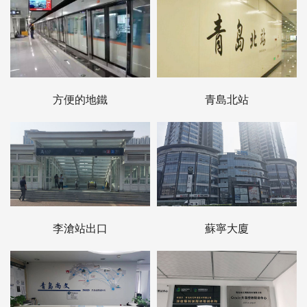
方便的地鐵
青島北站
李滄站出口
蘇寧大廈