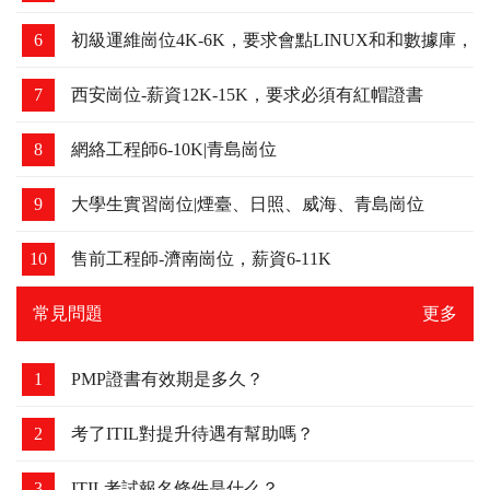
6
初級運維崗位4K-6K，要求會點LINUX和和數據庫，
可以培養
7
西安崗位-薪資12K-15K，要求必須有紅帽證書
8
網絡工程師6-10K|青島崗位
9
大學生實習崗位|煙臺、日照、威海、青島崗位
10
售前工程師-濟南崗位，薪資6-11K
常見問題
更多
1
PMP證書有效期是多久？
2
考了ITIL對提升待遇有幫助嗎？
3
ITIL考試報名條件是什么？