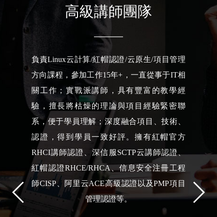
高級講師團隊
負責Linux云計算/紅帽認證/云原生/項目管理
方向課程，參加工作15年+，一直從事于IT相
關工作；實戰派講師，具有豐富的教學經
驗，擅長將枯燥的理論與項目經驗緊密聯
系，便于學員理解；深度融合項目、技術、
認證，得到學員一致好評。擁有紅帽官方
RHCI講師認證、深信服SCTP云講師認證、
紅帽認證RHCE/RHCA、信息安全注冊工程
師CISP、阿里云ACE高級認證以及PMP項目
管理認證等。