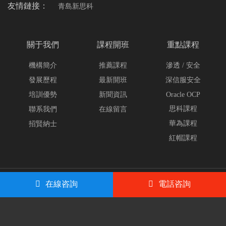
友情鏈接：
青島新思科
關于我們
課程開班
重點課程
機構簡介
推薦課程
滲透 / 安全
發展歷程
最新開班
深信服安全
培訓優勢
新聞資訊
Oracle OCP
思科課程
聯系我們
在線留言
華為課程
招賢納士
紅帽課程
Copyright ? 2023 All Rights Reserved
【官網】青島尚文網
在線咨詢
電話咨詢
絡/CCNA/CCNP/CCIE/數據庫OCP/HCIA/HCIP/HCIE/滲透測試/web安
全/網絡安全/深信服/SCSA/SCSP/RHCE紅帽/青島CISP培訓
版權所有
ICP備案：
魯ICP備16038681號-1
公安備案