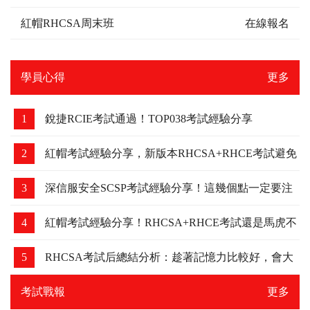
紅帽RHCSA周末班
在線報名
學員心得
更多
1
銳捷RCIE考試通過！TOP038考試經驗分享
2
紅帽考試經驗分享，新版本RHCSA+RHCE考試避免
踩坑
3
深信服安全SCSP考試經驗分享！這幾個點一定要注
意，我差點吃了虧！
4
紅帽考試經驗分享！RHCSA+RHCE考試還是馬虎不
得，細節要注意下！
5
RHCSA考試后總結分析：趁著記憶力比較好，會大
家分享下
考試戰報
更多