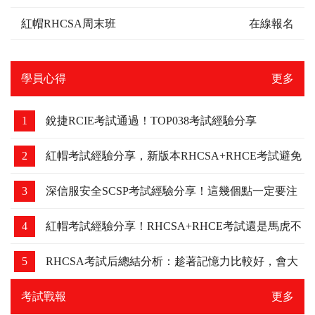
紅帽RHCSA周末班
在線報名
學員心得
更多
1
銳捷RCIE考試通過！TOP038考試經驗分享
2
紅帽考試經驗分享，新版本RHCSA+RHCE考試避免
踩坑
3
深信服安全SCSP考試經驗分享！這幾個點一定要注
意，我差點吃了虧！
4
紅帽考試經驗分享！RHCSA+RHCE考試還是馬虎不
得，細節要注意下！
5
RHCSA考試后總結分析：趁著記憶力比較好，會大
家分享下
考試戰報
更多