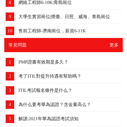
6
初級運維崗位4K-6K，要求會點LINUX和和數據庫，
可以培養
7
西安崗位-薪資12K-15K，要求必須有紅帽證書
8
網絡工程師6-10K|青島崗位
9
大學生實習崗位|煙臺、日照、威海、青島崗位
10
售前工程師-濟南崗位，薪資6-11K
常見問題
更多
1
PMP證書有效期是多久？
2
考了ITIL對提升待遇有幫助嗎？
3
ITIL考試報名條件是什么？