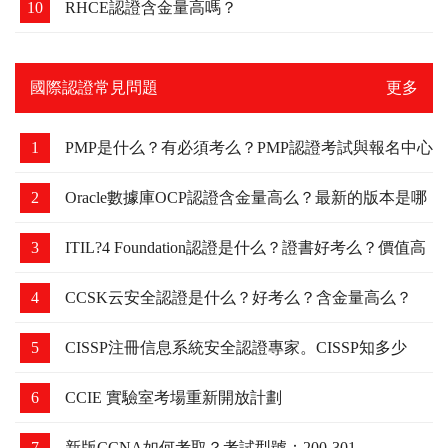
10
RHCE認證含金量高嗎？
國際認證常見問題
更多
1
PMP是什么？有必須考么？PMP認證考試與報名中心
2
Oracle數據庫OCP認證含金量高么？最新的版本是哪
個？
3
ITIL?4 Foundation認證是什么？證書好考么？價值高
么？
4
CCSK云安全認證是什么？好考么？含金量高么？
5
CISSP注冊信息系統安全認證專家。CISSP知多少
6
CCIE 實驗室考場重新開放計劃
7
新版CCNA如何考取？考試型號：200-301