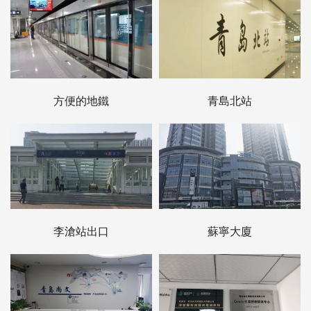
方便的地鐵
青島北站
李滄站出口
蘇寧大廈