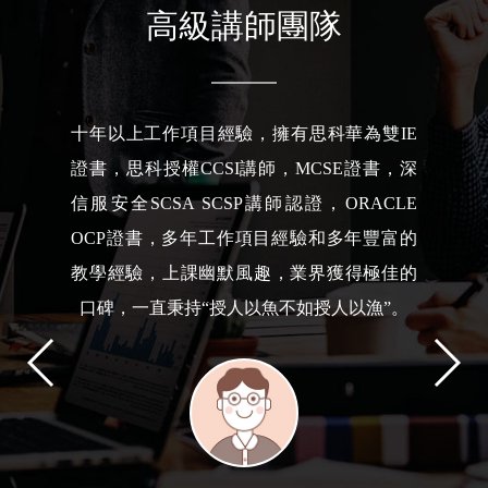
高級講師團隊
負責Linux云計算/紅帽認證/云原生/項目管理
方向課程，參加工作15年+，一直從事于IT相
關工作；實戰派講師，具有豐富的教學經
驗，擅長將枯燥的理論與項目經驗緊密聯
系，便于學員理解；深度融合項目、技術、
認證，得到學員一致好評。擁有紅帽官方
RHCI講師認證、深信服SCTP云講師認證、
紅帽認證RHCE/RHCA、信息安全注冊工程
師CISP、阿里云ACE高級認證以及PMP項目
管理認證等。