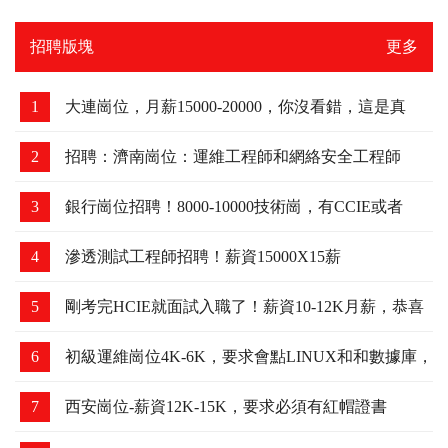
9
青島RHCE考場：2023.5月下旬
10
青島RHCA考場：2023.4.28日
招聘版塊
更多
1
大連崗位，月薪15000-20000，你沒看錯，這是真
的！
2
招聘：濟南崗位：運維工程師和網絡安全工程師
3
銀行崗位招聘！8000-10000技術崗，有CCIE或者
HCIE優先
4
滲透測試工程師招聘！薪資15000X15薪
5
剛考完HCIE就面試入職了！薪資10-12K月薪，恭喜