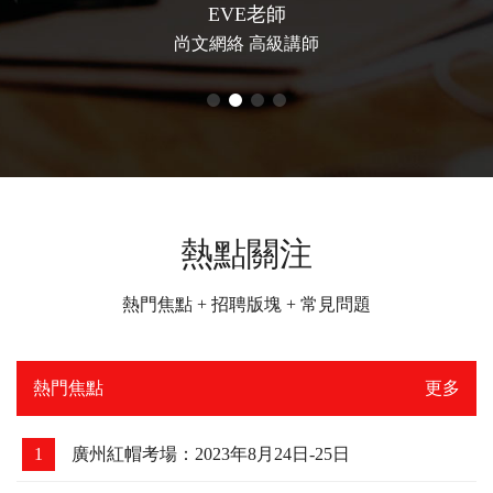
UP楠哥
尚文網絡 高級講師
熱點關注
熱門焦點 + 招聘版塊 + 常見問題