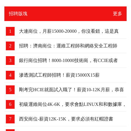
9
青島RHCE考場：2023.5月下旬
10
青島RHCA考場：2023.4.28日
招聘版塊
更多
1
大連崗位，月薪15000-20000，你沒看錯，這是真
的！
2
招聘：濟南崗位：運維工程師和網絡安全工程師
3
銀行崗位招聘！8000-10000技術崗，有CCIE或者
HCIE優先
4
滲透測試工程師招聘！薪資15000X15薪
5
剛考完HCIE就面試入職了！薪資10-12K月薪，恭喜