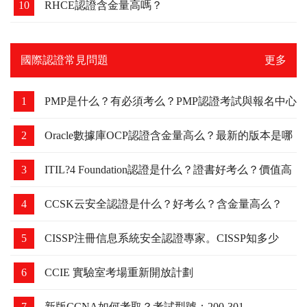
10
RHCE認證含金量高嗎？
國際認證常見問題
更多
1
PMP是什么？有必須考么？PMP認證考試與報名中心
2
Oracle數據庫OCP認證含金量高么？最新的版本是哪
個？
3
ITIL?4 Foundation認證是什么？證書好考么？價值高
么？
4
CCSK云安全認證是什么？好考么？含金量高么？
5
CISSP注冊信息系統安全認證專家。CISSP知多少
6
CCIE 實驗室考場重新開放計劃
7
新版CCNA如何考取？考試型號：200-301