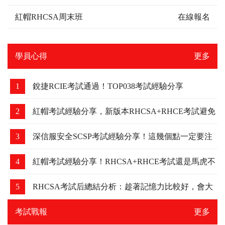
紅帽RHCSA周末班
在線報名
學員心得
更多
1
銳捷RCIE考試通過！TOP038考試經驗分享
2
紅帽考試經驗分享，新版本RHCSA+RHCE考試避免
踩坑
3
深信服安全SCSP考試經驗分享！這幾個點一定要注
意，我差點吃了虧！
4
紅帽考試經驗分享！RHCSA+RHCE考試還是馬虎不
得，細節要注意下！
5
RHCSA考試后總結分析：趁著記憶力比較好，會大
家分享下
考試戰報
更多