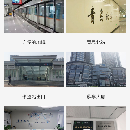
方便的地鐵
青島北站
李滄站出口
蘇寧大廈