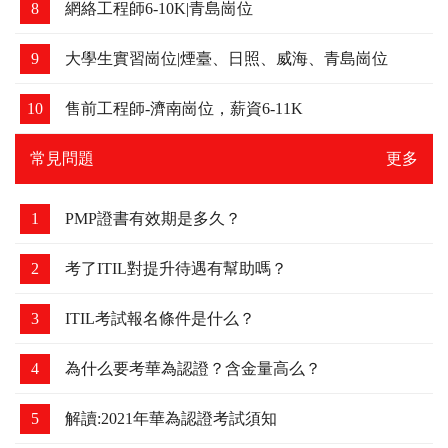
6
初級運維崗位4K-6K，要求會點LINUX和和數據庫，
可以培養
7
西安崗位-薪資12K-15K，要求必須有紅帽證書
8
網絡工程師6-10K|青島崗位
9
大學生實習崗位|煙臺、日照、威海、青島崗位
10
售前工程師-濟南崗位，薪資6-11K
常見問題
更多
1
PMP證書有效期是多久？
2
考了ITIL對提升待遇有幫助嗎？
3
ITIL考試報名條件是什么？