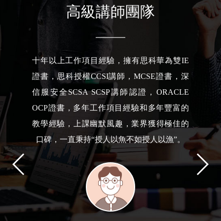
高級講師團隊
負責Linux云計算/紅帽認證/云原生/項目管理
方向課程，參加工作15年+，一直從事于IT相
關工作；實戰派講師，具有豐富的教學經
驗，擅長將枯燥的理論與項目經驗緊密聯
系，便于學員理解；深度融合項目、技術、
認證，得到學員一致好評。擁有紅帽官方
RHCI講師認證、深信服SCTP云講師認證、
紅帽認證RHCE/RHCA、信息安全注冊工程
師CISP、阿里云ACE高級認證以及PMP項目
管理認證等。