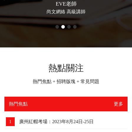
UP楠哥
尚文網絡 高級講師
熱點關注
熱門焦點 + 招聘版塊 + 常見問題